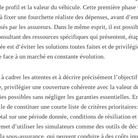
e profil et la valeur du véhicule. Cette première phase 
à fixer une fourchette réaliste des dépenses, avant d’ent
osés par les assureurs. Dans le même esprit, il est possi
consultant des ressources spécifiques qui présentent, éta
dée est d’éviter les solutions toutes faites et de privilé
le face à un marché en constante évolution.
à cadrer les attentes et à décrire précisément l’objectif
, privilégier une couverture cohérente avec la valeur d
ies possibles sans négliger les garanties essentielles. 
le de constituer une courte liste de critères prioritaire
otal sur une période donnée, conditions de résiliation e
rmet d’utiliser les simulateurs comme des outils de déci
la sous-assurance, qui peuvent conduire à des coûts inu