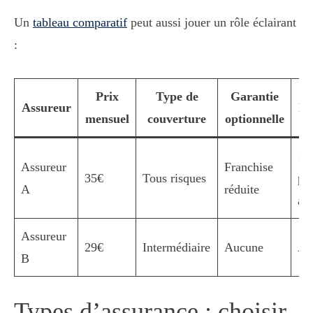
Un
tableau comparatif
peut aussi jouer un rôle éclairant
:
Prix
Type de
Garantie
Assureur
Pr
mensuel
couverture
optionnelle
10
Assureur
Franchise
35€
Tous risques
pr
A
réduite
an
Assureur
29€
Intermédiaire
Aucune
Au
B
Types d’assurance : choisir